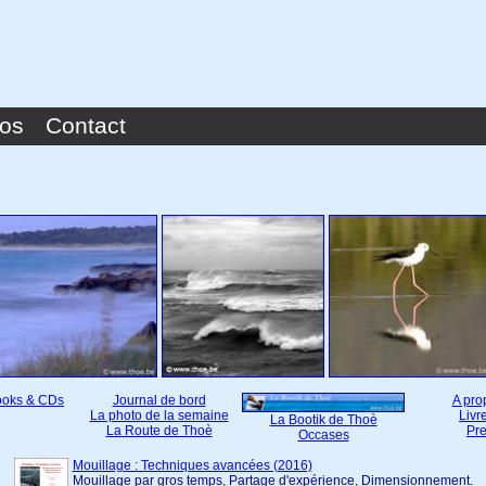
pos
Contact
Books & CDs
Journal de bord
A pro
La photo de la semaine
Livr
La Bootik de Thoè
La Route de Thoè
Pr
Occases
Mouillage : Techniques avancées (2016)
Mouillage par gros temps, Partage d'expérience, Dimensionnement.