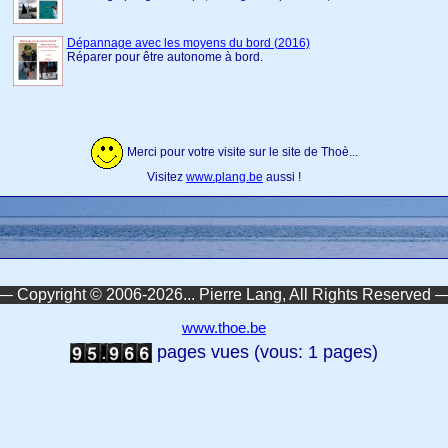
Dépannage avec les moyens du bord (2016)
Réparer pour être autonome à bord.
Merci pour votre visite sur le site de Thoè...
Visitez
www.plang.be
aussi !
— Copyright © 2006-2026... Pierre Lang, All Rights Reserved 
www.thoe.be
pages vues (vous: 1 pages)