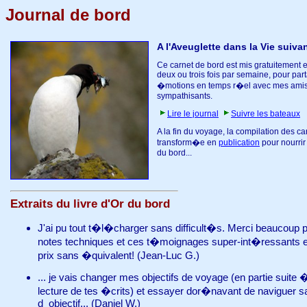
Journal de bord
A l'Aveuglette dans la Vie suiva
Ce carnet de bord est mis gratuitement e
deux ou trois fois par semaine, pour pa
�motions en temps r�el avec mes amis
sympathisants.
Lire le journal
Suivre les bateaux
A la fin du voyage, la compilation des ca
transform�e en
publication
pour nourrir
du bord...
Extraits du livre d'Or du bord
J'ai pu tout t�l�charger sans difficult�s. Merci beaucoup 
notes techniques et ces t�moignages super-int�ressants 
prix sans �quivalent! (Jean-Luc G.)
... je vais changer mes objectifs de voyage (en partie suite �
lecture de tes �crits) et essayer dor�navant de naviguer s
d_objectif... (Daniel W.)