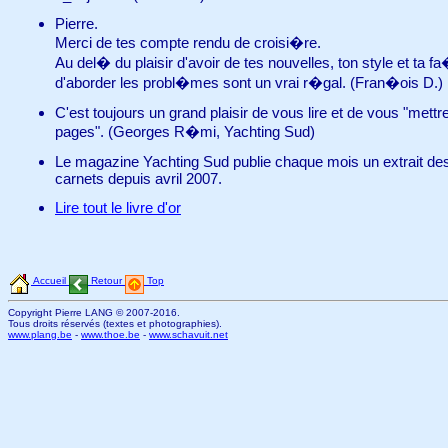
Pierre.
Merci de tes compte rendu de croisi�re.
Au del� du plaisir d'avoir de tes nouvelles, ton style et ta f
d'aborder les probl�mes sont un vrai r�gal. (Fran�ois D.)
C'est toujours un grand plaisir de vous lire et de vous "mettr
pages". (Georges R�mi, Yachting Sud)
Le magazine Yachting Sud publie chaque mois un extrait de
carnets depuis avril 2007.
Lire tout le livre d'or
Accueil
Retour
Top
Copyright Pierre LANG © 2007-2016.
Tous droits réservés (textes et photographies).
www.plang.be
-
www.thoe.be
-
www.schavuit.net